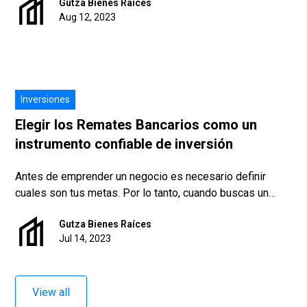
Gutza Bienes Raíces
hora de hacer una inversión. Por ello, te compartimos los
Aug 12, 2023
siguientes puntos.
Inversiones
Elegir los Remates Bancarios como un
instrumento confiable de inversión
Antes de emprender un negocio es necesario definir
cuales son tus metas. Por lo tanto, cuando buscas un
instrumento confiable de inversión y eliges los remates
Gutza Bienes Raíces
bancarios, es más provechoso saber que la propiedad
Jul 14, 2023
que deseas adquirir no es para que la utilices como
vivienda
View all