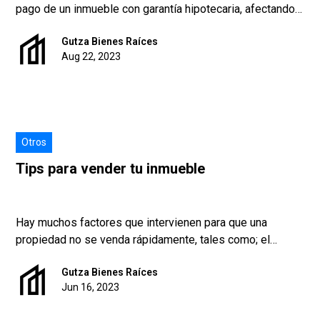
pago de un inmueble con garantía hipotecaria, afectando
directamente al inmueble por medio de juicios
Gutza Bienes Raíces
especiales o mercantiles.
Aug 22, 2023
Otros
Tips para vender tu inmueble
Hay muchos factores que intervienen para que una
propiedad no se venda rápidamente, tales como; el
estatus legal, un precio elevado, mala comunicación para
Gutza Bienes Raíces
publicitar el inmueble, entre otros. Por ello, veremos
Jun 16, 2023
algunos consejos que pueden ayudar a concretar el ciclo
de inversión en remates bancarios.